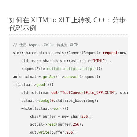
如何在 XLTM to XLT 上转换 C++：分步
代码示例
// 使用 Aspose.Cells 转换为 XLTM
std::shared_ptr<requests::ConvertRequest> 
request
(
new
 requ
    std::make_shared< std::wstring >(
"HTML"
) ,        

    requestFile,
nullptr
,
nullptr
,
nullptr
))
auto
 actual = 
getApi
()->
convert
if
(actual->
good
()){

std::ofstream 
out
(
"TestConvertFile_CPP.XLTM"
, std::is
    actual->
seekg
(
0
,std::ios_base::beg);

while
(!actual->
eof
()){

char
* buffer = 
new
char
[
256
];

        actual->
read
(buffer,
256
);

        out.
write
(buffer,
256
);
