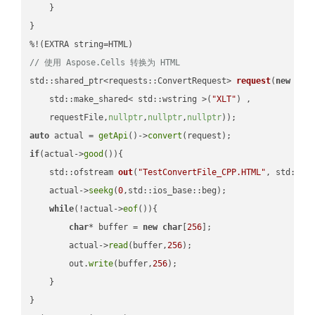
    }

}

// 使用 Aspose.Cells 转换为 HTML
std::shared_ptr<requests::ConvertRequest> 
request
(
new
 requ
    std::make_shared< std::wstring >(
"XLT"
) ,        

    requestFile,
nullptr
,
nullptr
,
nullptr
))
auto
 actual = 
getApi
()->
convert
if
(actual->
good
()){

std::ofstream 
out
(
"TestConvertFile_CPP.HTML"
, std::is
    actual->
seekg
(
0
,std::ios_base::beg);

while
(!actual->
eof
()){

char
* buffer = 
new
char
[
256
];

        actual->
read
(buffer,
256
);

        out.
write
(buffer,
256
);

    }

}
