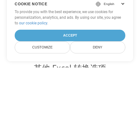
COOKIE NOTICE
To provide you with the best experience, we use cookies for
personalization, analytics, and ads. By using our site, you agree
to
our cookie policy
.
ACCEPT
CUSTOMIZE
DENY
其他 Excel 转换选项
将 XLTM 转换为 DOC
DOC:
Microsoft Word Binary Format
将 XLTM 转换为 DOT
DOT:
Microsoft Word Template Files
将 XLTM 转换为 DOCX