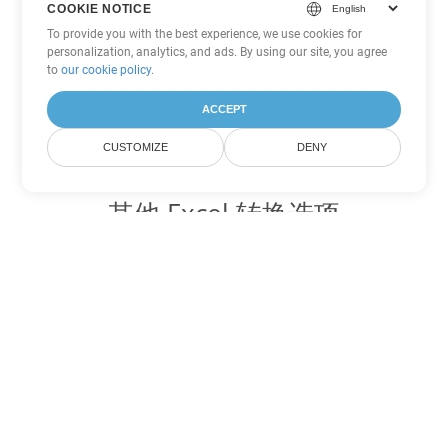
COOKIE NOTICE
To provide you with the best experience, we use cookies for
personalization, analytics, and ads. By using our site, you agree
to
our cookie policy
.
ACCEPT
CUSTOMIZE
DENY
其他 Excel 转换选项
将 XLTX 转换为 DOC
DOC:
Microsoft Word Binary Format
将 XLTX 转换为 DOT
DOT:
Microsoft Word Template Files
将 XLTX 转换为 DOCX