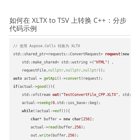
如何在 XLTX to TSV 上转换 C++：分步
代码示例
// 使用 Aspose.Cells 转换为 XLTX
std::shared_ptr<requests::ConvertRequest> 
request
(
new
 requ
    std::make_shared< std::wstring >(
"HTML"
) ,        

    requestFile,
nullptr
,
nullptr
,
nullptr
))
auto
 actual = 
getApi
()->
convert
if
(actual->
good
()){

std::ofstream 
out
(
"TestConvertFile_CPP.XLTX"
, std::is
    actual->
seekg
(
0
,std::ios_base::beg);

while
(!actual->
eof
()){

char
* buffer = 
new
char
[
256
];

        actual->
read
(buffer,
256
);

        out.
write
(buffer,
256
);
