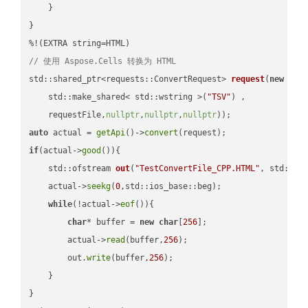
    }

}

// 使用 Aspose.Cells 转换为 HTML
std::shared_ptr<requests::ConvertRequest> 
request
(
new
 requ
    std::make_shared< std::wstring >(
"TSV"
) ,        

    requestFile,
nullptr
,
nullptr
,
nullptr
))
auto
 actual = 
getApi
()->
convert
if
(actual->
good
()){

std::ofstream 
out
(
"TestConvertFile_CPP.HTML"
, std::is
    actual->
seekg
(
0
,std::ios_base::beg);

while
(!actual->
eof
()){

char
* buffer = 
new
char
[
256
];

        actual->
read
(buffer,
256
);

        out.
write
(buffer,
256
);

    }

}
