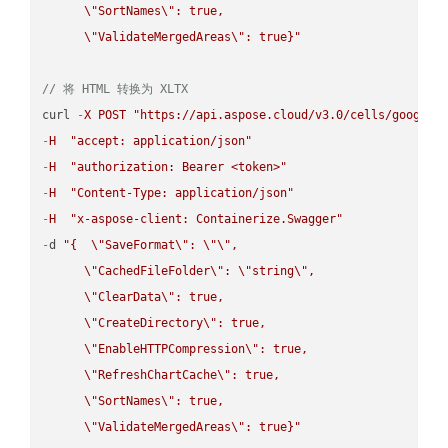
\"
SortNames
\"
: true,  

\"
ValidateMergedAreas
\"
: true}"
// 将 HTML 转换为 XLTX
curl 
-
X
POST
"https://api.aspose.cloud/v3.0/cells/google.
-
H
"accept: application/json"
-
H
"authorization: Bearer <token>"
-
H
"Content-Type: application/json"
-
H
"x-aspose-client: Containerize.Swagger"
-
d 
"{  
\"
SaveFormat
\"
: 
\"
\"
,

\"
CachedFileFolder
\"
: 
\"
string
\"
,

\"
ClearData
\"
: true,  

\"
CreateDirectory
\"
: true,  

\"
EnableHTTPCompression
\"
: true,  

\"
RefreshChartCache
\"
: true,  

\"
SortNames
\"
: true,  

\"
ValidateMergedAreas
\"
: true}"