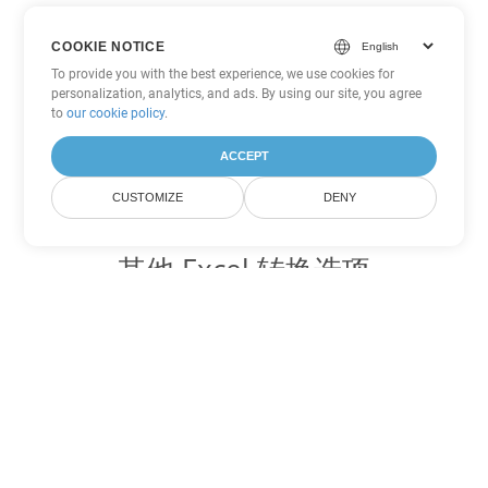
COOKIE NOTICE
To provide you with the best experience, we use cookies for
personalization, analytics, and ads. By using our site, you agree
to
our cookie policy
.
ACCEPT
CUSTOMIZE
DENY
其他 Excel 转换选项
将 ODS 转换为 DOC
DOC:
Microsoft Word Binary Format
将 ODS 转换为 DOT
DOT:
Microsoft Word Template Files