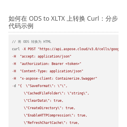
如何在 ODS to XLTX 上转换 Curl：分步
代码示例
// 将 ODS 转换为 HTML
curl 
-
X
POST
"https://api.aspose.cloud/v3.0/cells/google.
-
H
"accept: application/json"
-
H
"authorization: Bearer <token>"
-
H
"Content-Type: application/json"
-
H
"x-aspose-client: Containerize.Swagger"
-
d 
"{  
\"
SaveFormat
\"
: 
\"
\"
,

\"
CachedFileFolder
\"
: 
\"
string
\"
,

\"
ClearData
\"
: true,  

\"
CreateDirectory
\"
: true,  

\"
EnableHTTPCompression
\"
: true,  

\"
RefreshChartCache
\"
: true,  
