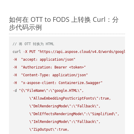
如何在 OTT to FODS 上转换 Curl：分
步代码示例
// 将 OTT 转换为 HTML
curl 
-
X
PUT
"https://api.aspose.cloud/v4.0/words/google.O
-
H
"accept: application/json"
-
H
"Authorization: Bearer <token>"
-
H
"Content-Type: application/json"
-
H
"x-aspose-client: Containerize.Swagger"
-
d 
"{
\"
FileName
\"
:
\"
google.HTML
\"
,

\"
AllowEmbeddingPostScriptFonts
\"
:true,

\"
DmlRenderingMode
\"
:
\"
Fallback
\"
,

\"
DmlEffectsRenderingMode
\"
:
\"
Simplified
\"
,

\"
ImlRenderingMode
\"
:
\"
Fallback
\"
,

\"
ZipOutput
\"
:true,
