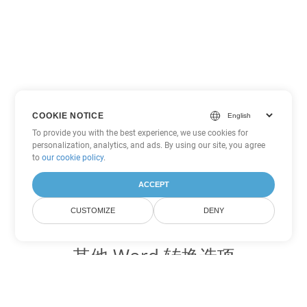
COOKIE NOTICE
To provide you with the best experience, we use cookies for
personalization, analytics, and ads. By using our site, you agree
to
our cookie policy
.
ACCEPT
CUSTOMIZE
DENY
其他 Word 转换选项
将 OTT 转换为 DOC