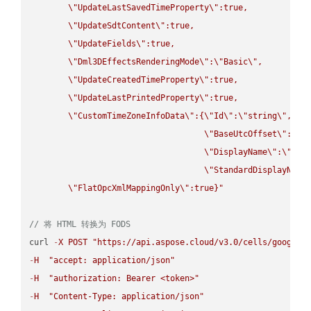
\"
UpdateLastSavedTimeProperty
\"
:true,

\"
UpdateSdtContent
\"
:true,

\"
UpdateFields
\"
:true,

\"
Dml3DEffectsRenderingMode
\"
:
\"
Basic
\"
,

\"
UpdateCreatedTimeProperty
\"
:true,

\"
UpdateLastPrintedProperty
\"
:true,

\"
CustomTimeZoneInfoData
\"
:{
\"
Id
\"
:
\"
string
\"
,

\"
BaseUtcOffset
\"
:
\"
s
\"
DisplayName
\"
:
\"
str
\"
StandardDisplayName
\"
FlatOpcXmlMappingOnly
\"
:true}"
// 将 HTML 转换为 FODS
curl 
-
X
POST
"https://api.aspose.cloud/v3.0/cells/google.
-
H
"accept: application/json"
-
H
"authorization: Bearer <token>"
-
H
"Content-Type: application/json"