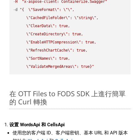
-
H
"x-aspose-client: Containerize.Swagger"
-
d 
"{  
\"
SaveFormat
\"
: 
\"
\"
,

\"
CachedFileFolder
\"
: 
\"
string
\"
,

\"
ClearData
\"
: true,  

\"
CreateDirectory
\"
: true,  

\"
EnableHTTPCompression
\"
: true,  

\"
RefreshChartCache
\"
: true,  

\"
SortNames
\"
: true,  

\"
ValidateMergedAreas
\"
: true}"
在 OTT Files to FODS SDK 上進行簡單
的 Curl 轉換
设置 WordsApi 和 CellsApi
使用您的客户端 ID、客户端密钥、基本 URL 和 API 版本