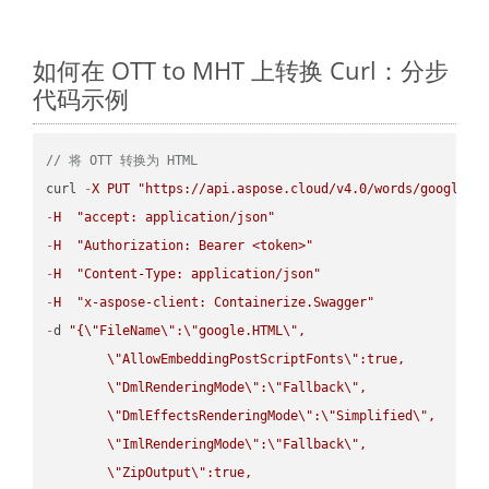
如何在 OTT to MHT 上转换 Curl：分步
代码示例
// 将 OTT 转换为 HTML
curl 
-
X
PUT
"https://api.aspose.cloud/v4.0/words/google.O
-
H
"accept: application/json"
-
H
"Authorization: Bearer <token>"
-
H
"Content-Type: application/json"
-
H
"x-aspose-client: Containerize.Swagger"
-
d 
"{
\"
FileName
\"
:
\"
google.HTML
\"
,

\"
AllowEmbeddingPostScriptFonts
\"
:true,

\"
DmlRenderingMode
\"
:
\"
Fallback
\"
,

\"
DmlEffectsRenderingMode
\"
:
\"
Simplified
\"
,

\"
ImlRenderingMode
\"
:
\"
Fallback
\"
,

\"
ZipOutput
\"
:true,
