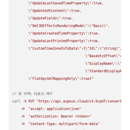
\"
UpdateLastSavedTimeProperty
\"
:true,

\"
UpdateSdtContent
\"
:true,

\"
UpdateFields
\"
:true,

\"
Dml3DEffectsRenderingMode
\"
:
\"
Basic
\"
,

\"
UpdateCreatedTimeProperty
\"
:true,

\"
UpdateLastPrintedProperty
\"
:true,

\"
CustomTimeZoneInfoData
\"
:{
\"
Id
\"
:
\"
string
\"
,

\"
BaseUtcOffset
\"
:
\"
s
\"
DisplayName
\"
:
\"
str
\"
StandardDisplayName
\"
FlatOpcXmlMappingOnly
\"
:true}"
// 将 HTML 转换为 MHT
curl 
-
X
PUT
"https://api.aspose.cloud/v3.0/pdf/convert/HT
-
H
"accept: application/json"
-
H
"authorization: Bearer <token>"
-
H
"Content-Type: multipart/form-data"