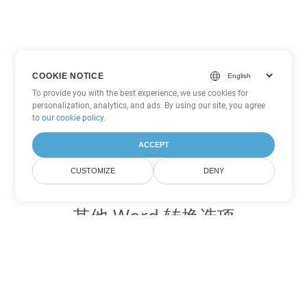
COOKIE NOTICE
To provide you with the best experience, we use cookies for
personalization, analytics, and ads. By using our site, you agree
to
our cookie policy
.
ACCEPT
CUSTOMIZE
DENY
其他 Word 转换选项
将 OTT 转换为 DOC
DOC:
Microsoft Word Binary Format
将 OTT 转换为 DOT