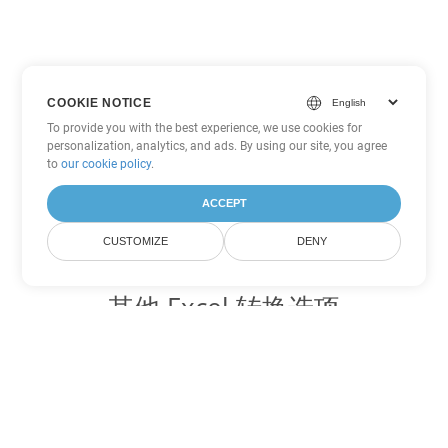
COOKIE NOTICE
To provide you with the best experience, we use cookies for
personalization, analytics, and ads. By using our site, you agree
to
our cookie policy
.
ACCEPT
CUSTOMIZE
DENY
其他 Excel 转换选项
将 SXC 转换为 DOC
DOC:
Microsoft Word Binary Format
将 SXC 转换为 DOT