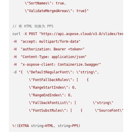
\"
SortNames
\"
: true,  

\"
ValidateMergedAreas
\"
: true}"
// 将 HTML 转换为 PPS
curl 
-
X
POST
"https://api.aspose.cloud/v3.0/slides/test-u
-
H
"accept: multipart/form-data"
-
H
"authorization: Bearer <token>"
-
H
"Content-Type: application/json"
-
H
"x-aspose-client: Containerize.Swagger"
-
d 
"{  
\"
DefaultRegularFont
\"
: 
\"
string
\"
,

\"
FontFallbackRules
\"
: [    {

\"
RangeStartIndex
\"
: 0,

\"
RangeEndIndex
\"
: 0,

\"
FallbackFontList
\"
: [        
\"
string
\"
      ]  
\"
FontSubstRules
\"
: [    {      
\"
SourceFont
\"
: 
\
%!
(
EXTRA
 string
=
HTML
, string
=
PPS
)