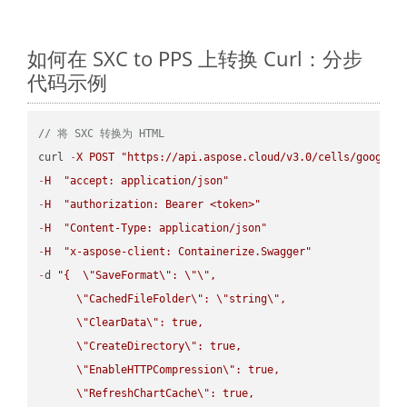
如何在 SXC to PPS 上转换 Curl：分步
代码示例
// 将 SXC 转换为 HTML
curl 
-
X
POST
"https://api.aspose.cloud/v3.0/cells/google.
-
H
"accept: application/json"
-
H
"authorization: Bearer <token>"
-
H
"Content-Type: application/json"
-
H
"x-aspose-client: Containerize.Swagger"
-
d 
"{  
\"
SaveFormat
\"
: 
\"
\"
,

\"
CachedFileFolder
\"
: 
\"
string
\"
,

\"
ClearData
\"
: true,  

\"
CreateDirectory
\"
: true,  

\"
EnableHTTPCompression
\"
: true,  

\"
RefreshChartCache
\"
: true,  
