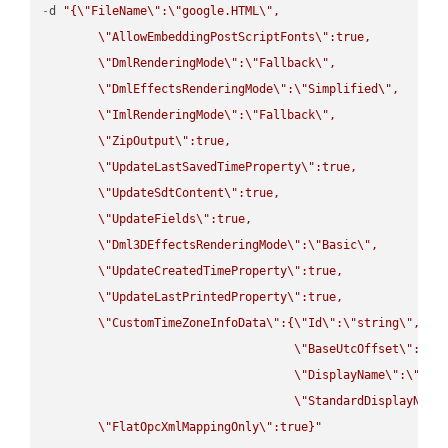
-
d 
"{
\"
FileName
\"
:
\"
google.HTML
\"
,

\"
AllowEmbeddingPostScriptFonts
\"
:true,

\"
DmlRenderingMode
\"
:
\"
Fallback
\"
,

\"
DmlEffectsRenderingMode
\"
:
\"
Simplified
\"
,

\"
ImlRenderingMode
\"
:
\"
Fallback
\"
,

\"
ZipOutput
\"
:true,

\"
UpdateLastSavedTimeProperty
\"
:true,

\"
UpdateSdtContent
\"
:true,

\"
UpdateFields
\"
:true,

\"
Dml3DEffectsRenderingMode
\"
:
\"
Basic
\"
,

\"
UpdateCreatedTimeProperty
\"
:true,

\"
UpdateLastPrintedProperty
\"
:true,

\"
CustomTimeZoneInfoData
\"
:{
\"
Id
\"
:
\"
string
\"
,

\"
BaseUtcOffset
\"
:
\"
s
\"
DisplayName
\"
:
\"
str
\"
StandardDisplayName
\"
FlatOpcXmlMappingOnly
\"
:true}"