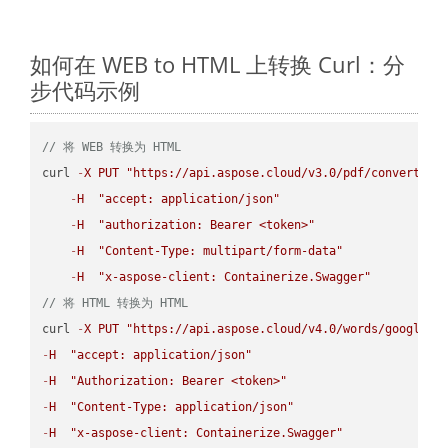
如何在 WEB to HTML 上转换 Curl：分
步代码示例
// 将 WEB 转换为 HTML
curl 
-
X
PUT
"https://api.aspose.cloud/v3.0/pdf/convert/WE
-
H
"accept: application/json"
-
H
"authorization: Bearer <token>"
-
H
"Content-Type: multipart/form-data"
-
H
"x-aspose-client: Containerize.Swagger"
// 将 HTML 转换为 HTML
curl 
-
X
PUT
"https://api.aspose.cloud/v4.0/words/google.H
-
H
"accept: application/json"
-
H
"Authorization: Bearer <token>"
-
H
"Content-Type: application/json"
-
H
"x-aspose-client: Containerize.Swagger"