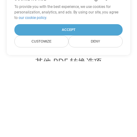
To provide you with the best experience, we use cookies for
personalization, analytics, and ads. By using our site, you agree
to
our cookie policy
.
ACCEPT
CUSTOMIZE
DENY
其他 PDF 转换选项
将 WEB 转换为 DOC
DOC:
Microsoft Word Binary Format
将 WEB 转换为 DOT
DOT:
Microsoft Word Template Files
将 WEB 转换为 DOCX
DOCX:
Office 2007+ Word Document