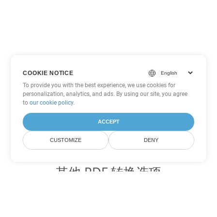
COOKIE NOTICE
To provide you with the best experience, we use cookies for
personalization, analytics, and ads. By using our site, you agree
to
our cookie policy
.
ACCEPT
CUSTOMIZE
DENY
其他 PDF 转换选项
将 WEB 转换为 DOC
DOC:
Microsoft Word Binary Format