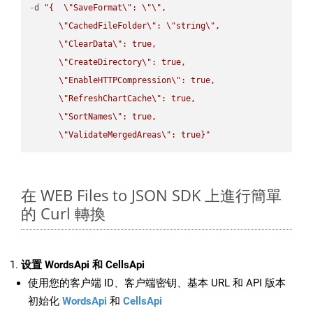
-
d 
"{  
\"
SaveFormat
\"
: 
\"
\"
,

\"
CachedFileFolder
\"
: 
\"
string
\"
,

\"
ClearData
\"
: true,  

\"
CreateDirectory
\"
: true,  

\"
EnableHTTPCompression
\"
: true,  

\"
RefreshChartCache
\"
: true,  

\"
SortNames
\"
: true,  

\"
ValidateMergedAreas
\"
: true}"
在 WEB Files to JSON SDK 上進行簡單
的 Curl 轉換
设置 WordsApi 和 CellsApi
使用您的客户端 ID、客户端密钥、基本 URL 和 API 版本
初始化
WordsApi
和
CellsApi