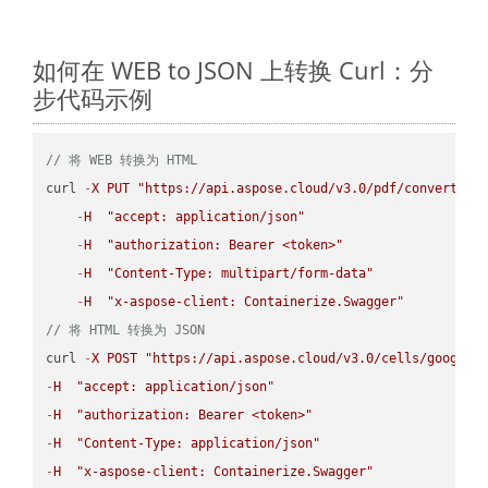
如何在 WEB to JSON 上转换 Curl：分
步代码示例
// 将 WEB 转换为 HTML
curl 
-
X
PUT
"https://api.aspose.cloud/v3.0/pdf/convert/WE
-
H
"accept: application/json"
-
H
"authorization: Bearer <token>"
-
H
"Content-Type: multipart/form-data"
-
H
"x-aspose-client: Containerize.Swagger"
// 将 HTML 转换为 JSON
curl 
-
X
POST
"https://api.aspose.cloud/v3.0/cells/google.
-
H
"accept: application/json"
-
H
"authorization: Bearer <token>"
-
H
"Content-Type: application/json"
-
H
"x-aspose-client: Containerize.Swagger"