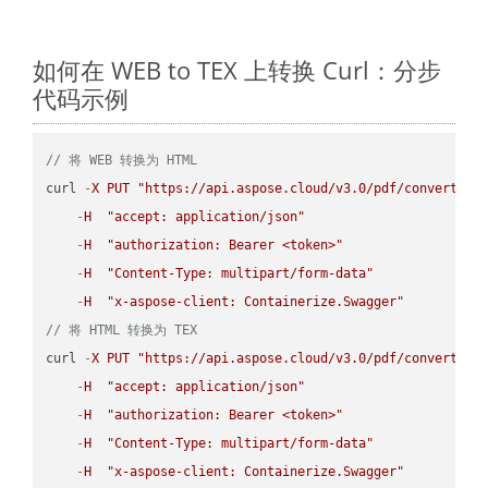
如何在 WEB to TEX 上转换 Curl：分步
代码示例
// 将 WEB 转换为 HTML
curl 
-
X
PUT
"https://api.aspose.cloud/v3.0/pdf/convert/WE
-
H
"accept: application/json"
-
H
"authorization: Bearer <token>"
-
H
"Content-Type: multipart/form-data"
-
H
"x-aspose-client: Containerize.Swagger"
// 将 HTML 转换为 TEX
curl 
-
X
PUT
"https://api.aspose.cloud/v3.0/pdf/convert/HT
-
H
"accept: application/json"
-
H
"authorization: Bearer <token>"
-
H
"Content-Type: multipart/form-data"
-
H
"x-aspose-client: Containerize.Swagger"