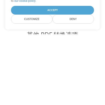
to
our cookie policy
.
ACCEPT
CUSTOMIZE
DENY
其他 PDF 转换选项
将 WEB 转换为 DOC
DOC:
Microsoft Word Binary Format
将 WEB 转换为 DOT
DOT:
Microsoft Word Template Files
将 WEB 转换为 DOCX
DOCX:
Office 2007+ Word Document
将 WEB 转换为 DOCM