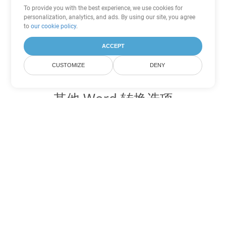
To provide you with the best experience, we use cookies for
personalization, analytics, and ads. By using our site, you agree
to
our cookie policy
.
ACCEPT
CUSTOMIZE
DENY
其他 Word 转换选项
将 DOCX 转换为 DOC
DOC:
Microsoft Word Binary Format
将 DOCX 转换为 DOT
DOT:
Microsoft Word Template Files
将 DOCX 转换为 DOCM
DOCM:
Microsoft Word 2007 Marco File