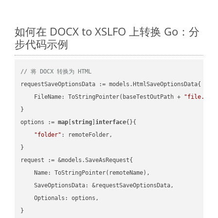
如何在 DOCX to XSLFO 上转换 Go：分
步代码示例
// 将 DOCX 转换为 HTML
requestSaveOptionsData := models.HtmlSaveOptionsData{

    FileName: ToStringPointer(baseTestOutPath + 
"file.DOC
}

options := 
map
[
string
]
interface
{}{

"folder"
: remoteFolder,

}

request := &models.SaveAsRequest{

    Name: ToStringPointer(remoteName),

    SaveOptionsData: &requestSaveOptionsData,

    Optionals: options,

}
