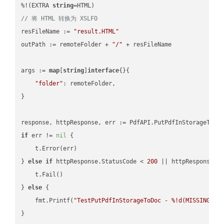
%!(EXTRA 
string
// 将 HTML 转换为 XSLFO
resFileName := 
"result.HTML"
outPath := remoteFolder + 
"/"
 + resFileName

args := 
map
[
string
]
interface
{}{

"folder"
: remoteFolder,

}

if
 err != 
nil
 {

    t.Error(err)

} 
else
if
 httpResponse.StatusCode < 
200
 || httpResponse.S
    t.Fail()

} 
else
 {

    fmt.Printf(
"TestPutPdfInStorageToDoc - %!d(MISSING)\n