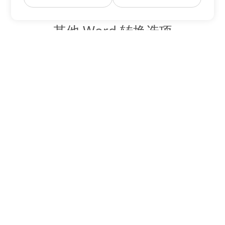
其他 Word 转换选项
将 OTT 转换为 DOC
DOC:
Microsoft Word Binary Format
将 OTT 转换为 DOT
DOT:
Microsoft Word Template Files
将 OTT 转换为 DOCX
DOCX:
Office 2007+ Word Document
将 OTT 转换为 DOCM
DOCM:
Microsoft Word 2007 Marco File
将 OTT 转换为 DOTX