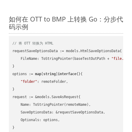
如何在 OTT to BMP 上转换 Go：分步代
码示例
// 将 OTT 转换为 HTML
requestSaveOptionsData := models.HtmlSaveOptionsData{

    FileName: ToStringPointer(baseTestOutPath + 
"file.OTT
}

options := 
map
[
string
]
interface
{}{

"folder"
: remoteFolder,

}

request := &models.SaveAsRequest{

    Name: ToStringPointer(remoteName),

    SaveOptionsData: &requestSaveOptionsData,

    Optionals: options,

}
