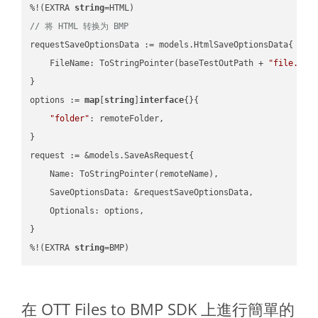
%!(EXTRA 
string
// 将 HTML 转换为 BMP
requestSaveOptionsData := models.HtmlSaveOptionsData{

    FileName: ToStringPointer(baseTestOutPath + 
"file.HTM
}

options := 
map
[
string
]
interface
{}{

"folder"
: remoteFolder,

}

request := &models.SaveAsRequest{

    Name: ToStringPointer(remoteName),

    SaveOptionsData: &requestSaveOptionsData,

    Optionals: options,

}

%!(EXTRA 
string
=BMP)
在 OTT Files to BMP SDK 上進行簡單的