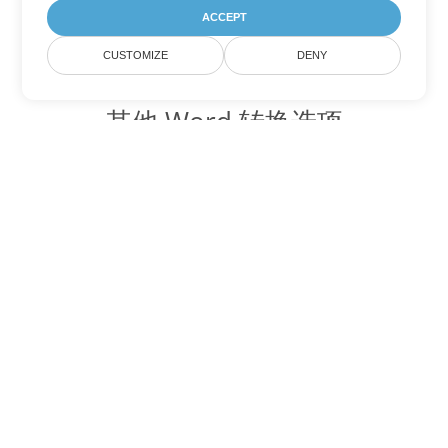
ACCEPT
CUSTOMIZE
DENY
其他 Word 转换选项
将 OTT 转换为 DOC
DOC:
Microsoft Word Binary Format
将 OTT 转换为 DOT
DOT:
Microsoft Word Template Files
将 OTT 转换为 DOCX
DOCX:
Office 2007+ Word Document
将 OTT 转换为 DOCM
DOCM:
Microsoft Word 2007 Marco File