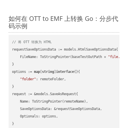
如何在 OTT to EMF 上转换 Go：分步代
码示例
// 将 OTT 转换为 HTML
requestSaveOptionsData := models.HtmlSaveOptionsData{

    FileName: ToStringPointer(baseTestOutPath + 
"file.OTT
}

options := 
map
[
string
]
interface
{}{

"folder"
: remoteFolder,

}

request := &models.SaveAsRequest{

    Name: ToStringPointer(remoteName),

    SaveOptionsData: &requestSaveOptionsData,

    Optionals: options,

}
