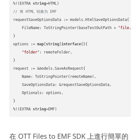
%!(EXTRA 
string
// 将 HTML 转换为 EMF
requestSaveOptionsData := models.HtmlSaveOptionsData{

    FileName: ToStringPointer(baseTestOutPath + 
"file.HTM
}

options := 
map
[
string
]
interface
{}{

"folder"
: remoteFolder,

}

request := &models.SaveAsRequest{

    Name: ToStringPointer(remoteName),

    SaveOptionsData: &requestSaveOptionsData,

    Optionals: options,

}

%!(EXTRA 
string
=EMF)
在 OTT Files to EMF SDK 上進行簡單的