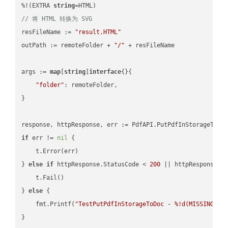
%!(EXTRA 
string
// 将 HTML 转换为 SVG
resFileName := 
"result.HTML"
outPath := remoteFolder + 
"/"
 + resFileName

args := 
map
[
string
]
interface
{}{

"folder"
: remoteFolder,

}

if
 err != 
nil
 {

    t.Error(err)

} 
else
if
 httpResponse.StatusCode < 
200
 || httpResponse.S
    t.Fail()

} 
else
 {

    fmt.Printf(
"TestPutPdfInStorageToDoc - %!d(MISSING)\n