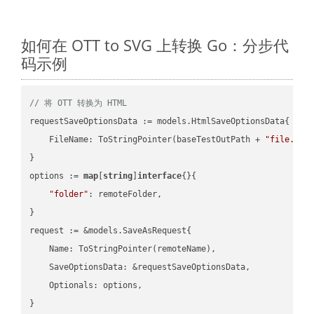
如何在 OTT to SVG 上转换 Go：分步代
码示例
// 将 OTT 转换为 HTML
requestSaveOptionsData := models.HtmlSaveOptionsData{

    FileName: ToStringPointer(baseTestOutPath + 
"file.OTT
}

options := 
map
[
string
]
interface
{}{

"folder"
: remoteFolder,

}

request := &models.SaveAsRequest{

    Name: ToStringPointer(remoteName),

    SaveOptionsData: &requestSaveOptionsData,

    Optionals: options,

}
