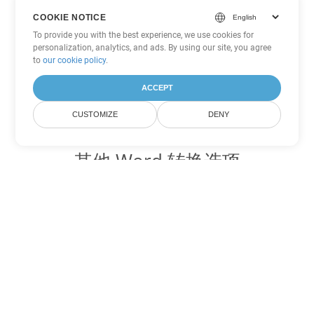
COOKIE NOTICE
To provide you with the best experience, we use cookies for
personalization, analytics, and ads. By using our site, you agree
to
our cookie policy
.
ACCEPT
CUSTOMIZE
DENY
其他 Word 转换选项
将 OTT 转换为 DOC
DOC:
Microsoft Word Binary Format
将 OTT 转换为 DOT
DOT:
Microsoft Word Template Files
将 OTT 转换为 DOCX