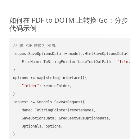
如何在 PDF to DOTM 上转换 Go：分步
代码示例
// 将 PDF 转换为 HTML
requestSaveOptionsData := models.HtmlSaveOptionsData{

    FileName: ToStringPointer(baseTestOutPath + 
"file.PDF
}

options := 
map
[
string
]
interface
{}{

"folder"
: remoteFolder,

}

request := &models.SaveAsRequest{

    Name: ToStringPointer(remoteName),

    SaveOptionsData: &requestSaveOptionsData,

    Optionals: options,

}
