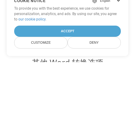
COOKIE NOTICE
To provide you with the best experience, we use cookies for
personalization, analytics, and ads. By using our site, you agree
to
our cookie policy
.
ACCEPT
CUSTOMIZE
DENY
其他 Word 转换选项
将 PDF 转换为 DOC
DOC:
Microsoft Word Binary Format
将 PDF 转换为 DOT
DOT:
Microsoft Word Template Files
将 PDF 转换为 DOCX