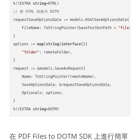
%!(EXTRA 
string
// 将 HTML 转换为 DOTM
requestSaveOptionsData := models.HtmlSaveOptionsData{

    FileName: ToStringPointer(baseTestOutPath + 
"file.HTM
}

options := 
map
[
string
]
interface
{}{

"folder"
: remoteFolder,

}

request := &models.SaveAsRequest{

    Name: ToStringPointer(remoteName),

    SaveOptionsData: &requestSaveOptionsData,

    Optionals: options,

}

%!(EXTRA 
string
=DOTM)
在 PDF Files to DOTM SDK 上進行簡單