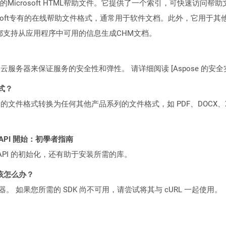
的Microsoft HTML帮助文件。它提供了一个索引，可快速访
rosoft专有的在线帮助文​​件格式，通常用于软件文档。此外，它用
环境都支持从应用程序中可用的信息生成CHM文档。
C2 云服务器来保证服务的安全性和弹性。 请详细阅读 [Aspose 的安全实践](https
格式？
何产品系列的文件格式转换为任何其他产品系列的文件格式，如 PDF、DOCX、X
EST API 開始：初學者指南
loud API 的初始化，还有助于安装所需的库。
该怎么办？
ocker 容器。 如果您所需的 SDK 尚不可用，请尝试将其与 cURL 一起使用。