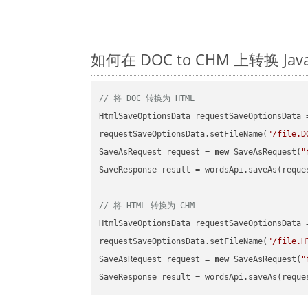
如何在 DOC to CHM 上转换 
// 将 DOC 转换为 HTML
HtmlSaveOptionsData requestSaveOptionsData 
requestSaveOptionsData.setFileName(
"/file.D
SaveAsRequest request = 
new
 SaveAsRequest(
"
SaveResponse result = wordsApi.saveAs(reques
// 将 HTML 转换为 CHM
HtmlSaveOptionsData requestSaveOptionsData 
requestSaveOptionsData.setFileName(
"/file.H
SaveAsRequest request = 
new
 SaveAsRequest(
"