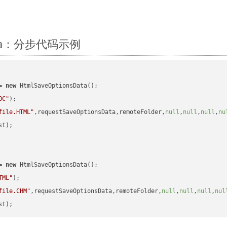
Java：分步代码示例
= 
new
 HtmlSaveOptionsData();

OC"
);

file.HTML"
,requestSaveOptionsData,remoteFolder,
null
,
null
,
null
,
nu
t);

= 
new
 HtmlSaveOptionsData();

TML"
);

file.CHM"
,requestSaveOptionsData,remoteFolder,
null
,
null
,
null
,
nul