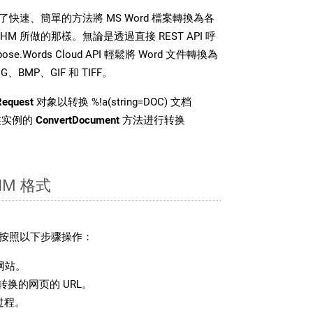
DK 提供了快速、簡單的方法將 MS Word 檔案轉換為各
M 所做的那樣。無論是透過直接 REST API 呼
e.Words Cloud API 輕鬆將 Word 文件轉換為
BMP、GIF 和 TIFF。
Request
对象以转换 %!a(string=DOC) 文档
i 类实例的
ConvertDocument
方法进行转换
M 格式
请按照以下步骤操作：
网站。
换的网页的 URL。
过程。