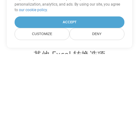
personalization, analytics, and ads. By using our site, you agree
to
our cookie policy
.
ACCEPT
CUSTOMIZE
DENY
其他 Excel 转换选项
将 JSON 转换为 DOC
DOC:
Microsoft Word Binary Format
将 JSON 转换为 DOT
DOT:
Microsoft Word Template Files
将 JSON 转换为 DOCX
DOCX:
Office 2007+ Word Document