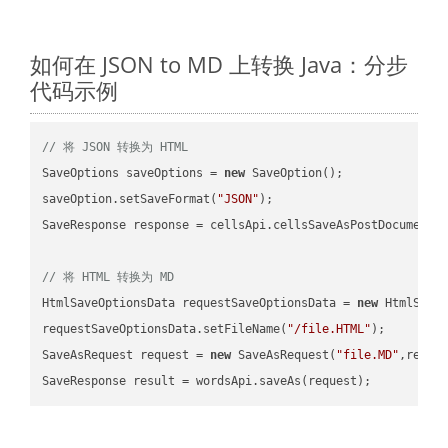
如何在 JSON to MD 上转换 Java：分步
代码示例
// 将 JSON 转换为 HTML
SaveOptions saveOptions = 
new
 SaveOption();

saveOption.setSaveFormat(
"JSON"
);

SaveResponse response = cellsApi.cellsSaveAsPostDocumentS
// 将 HTML 转换为 MD
HtmlSaveOptionsData requestSaveOptionsData = 
new
 HtmlSaveO
requestSaveOptionsData.setFileName(
"/file.HTML"
);

SaveAsRequest request = 
new
 SaveAsRequest(
"file.MD"
,reque