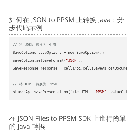
如何在 JSON to PPSM 上转换 Java：分
步代码示例
// 将 JSON 转换为 HTML
SaveOptions saveOptions = 
new
 SaveOption();

saveOption.setSaveFormat(
"JSON"
);

SaveResponse response = cellsApi.cellsSaveAsPostDocumentS
// 将 HTML 转换为 PPSM
slidesApi.savePresentation(file.HTML, 
"PPSM"
在 JSON Files to PPSM SDK 上進行簡單
的 Java 轉換