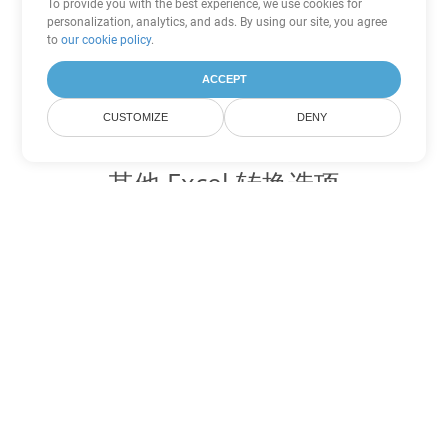
To provide you with the best experience, we use cookies for
personalization, analytics, and ads. By using our site, you agree
to
our cookie policy
.
ACCEPT
CUSTOMIZE
DENY
其他 Excel 转换选项
将 JSON 转换为 DOC
DOC:
Microsoft Word Binary Format
将 JSON 转换为 DOT
DOT:
Microsoft Word Template Files
将 JSON 转换为 DOCX
DOCX:
Office 2007+ Word Document