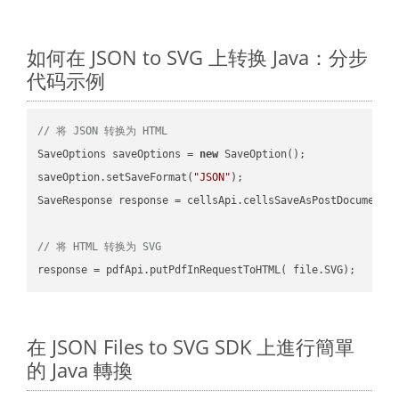
如何在 JSON to SVG 上转换 Java：分步
代码示例
// 将 JSON 转换为 HTML
SaveOptions saveOptions = 
new
 SaveOption();

saveOption.setSaveFormat(
"JSON"
);

SaveResponse response = cellsApi.cellsSaveAsPostDocumentS
// 将 HTML 转换为 SVG
在 JSON Files to SVG SDK 上進行簡單
的 Java 轉換