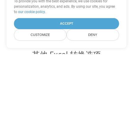
To provide you with the best experience, we use cookies for
personalization, analytics, and ads. By using our site, you agree
to
our cookie policy
.
ACCEPT
CUSTOMIZE
DENY
其他 Excel 转换选项
将 JSON 转换为 DOC
DOC:
Microsoft Word Binary Format
将 JSON 转换为 DOT
DOT:
Microsoft Word Template Files
将 JSON 转换为 DOCX
DOCX:
Office 2007+ Word Document