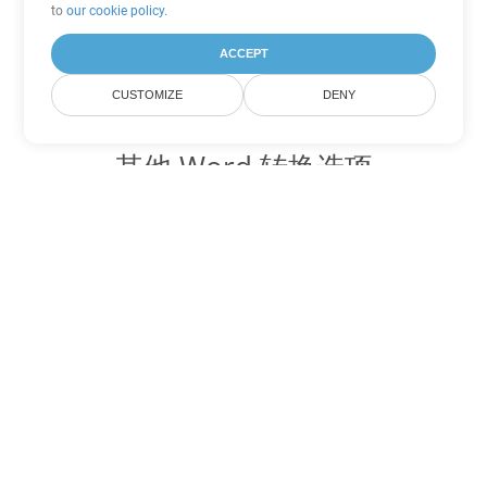
to
our cookie policy
.
ACCEPT
CUSTOMIZE
DENY
其他 Word 转换选项
将 MD 转换为 DOC
DOC:
Microsoft Word Binary Format
将 MD 转换为 DOT
DOT:
Microsoft Word Template Files
将 MD 转换为 DOCX
DOCX:
Office 2007+ Word Document
将 MD 转换为 DOCM