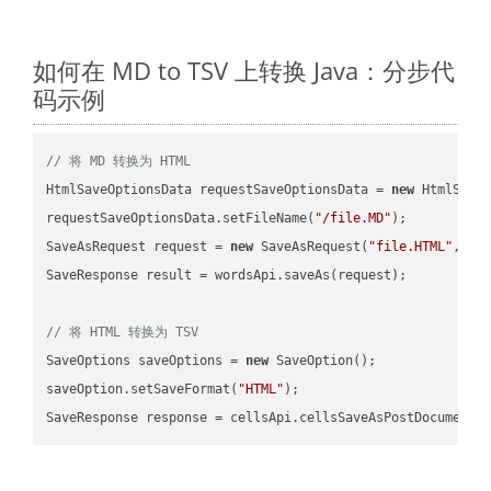
如何在 MD to TSV 上转换 Java：分步代
码示例
// 将 MD 转换为 HTML
HtmlSaveOptionsData requestSaveOptionsData = 
new
 HtmlSaveO
requestSaveOptionsData.setFileName(
"/file.MD"
);

SaveAsRequest request = 
new
 SaveAsRequest(
"file.HTML"
,req
SaveResponse result = wordsApi.saveAs(request);

// 将 HTML 转换为 TSV
SaveOptions saveOptions = 
new
 SaveOption();

saveOption.setSaveFormat(
"HTML"
);

SaveResponse response = cellsApi.cellsSaveAsPostDocumentS