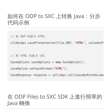
如何在 ODP to SXC 上转换 Java：分步
代码示例
// 将 ODP 转换为 HTML
slidesApi.savePresentation(file.ODP, 
"HTML"
, valueOutPath,
// 将 HTML 转换为 SXC
SaveOptions saveOptions = 
new
 SaveOption();

saveOption.setSaveFormat(
"HTML"
);

SaveResponse response = cellsApi.cellsSaveAsPostDocumentS
在 ODP Files to SXC SDK 上進行簡單的
Java 轉換