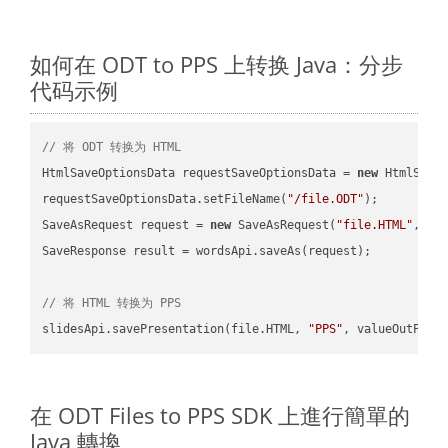
如何在 ODT to PPS 上转换 Java：分步
代码示例
// 将 ODT 转换为 HTML
HtmlSaveOptionsData requestSaveOptionsData = 
new
 HtmlSaveO
requestSaveOptionsData.setFileName(
"/file.ODT"
);

SaveAsRequest request = 
new
 SaveAsRequest(
"file.HTML"
,req
SaveResponse result = wordsApi.saveAs(request);

// 将 HTML 转换为 PPS
slidesApi.savePresentation(file.HTML, 
"PPS"
在 ODT Files to PPS SDK 上進行簡單的
Java 轉換