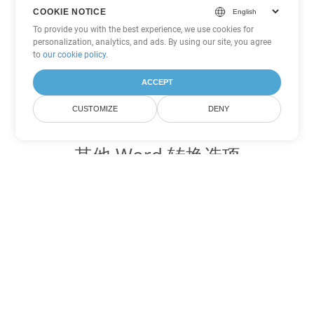
COOKIE NOTICE
To provide you with the best experience, we use cookies for
personalization, analytics, and ads. By using our site, you agree
to
our cookie policy
.
ACCEPT
CUSTOMIZE
DENY
其他 Word 转换选项
将 ODT 转换为 DOC
DOC:
Microsoft Word Binary Format
将 ODT 转换为 DOT
DOT:
Microsoft Word Template Files
将 ODT 转换为 DOCX