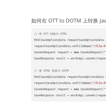
如何在 OTT to DOTM 上转换 
// 将 OTT 转换为 HTML
HtmlSaveOptionsData requestSaveOptionsData 
requestSaveOptionsData.setFileName(
"/file.O
SaveAsRequest request = 
new
 SaveAsRequest(
"
SaveResponse result = wordsApi.saveAs(reques
// 将 HTML 转换为 DOTM
HtmlSaveOptionsData requestSaveOptionsData 
requestSaveOptionsData.setFileName(
"/file.H
SaveAsRequest request = 
new
 SaveAsRequest(
"