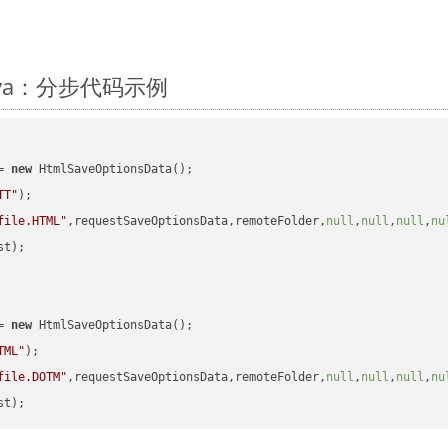
Java：分步代码示例
= 
new
 HtmlSaveOptionsData();

TT"
);

file.HTML"
,requestSaveOptionsData,remoteFolder,
null
,
null
,
null
,
nu
t);

= 
new
 HtmlSaveOptionsData();

TML"
);

file.DOTM"
,requestSaveOptionsData,remoteFolder,
null
,
null
,
null
,
nu