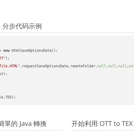
ava：分步代码示例
= 
new
 HtmlSaveOptionsData();

TT"
);

file.HTML"
,requestSaveOptionsData,remoteFolder,
null
,
null
,
null
,
nu
t);

進行簡單的 Java 轉換
开始利用 OTT to TEX 的