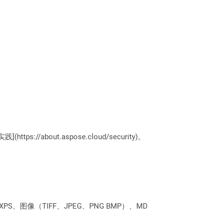
://about.aspose.cloud/security)。
PS、图像（TIFF、JPEG、PNG BMP）、MD