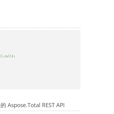
ll
,
null
);

 Aspose.Total REST API