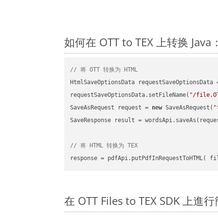
如何在 OTT to TEX 上转换 J
// 将 OTT 转换为 HTML
HtmlSaveOptionsData requestSaveOptionsData 
requestSaveOptionsData.setFileName(
"/file.O
SaveAsRequest request = 
new
 SaveAsRequest(
"
SaveResponse result = wordsApi.saveAs(reques
// 将 HTML 转换为 TEX
在 OTT Files to TEX SDK 上