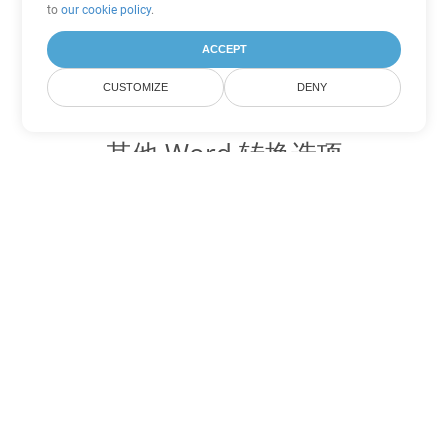
to
our cookie policy
.
ACCEPT
CUSTOMIZE
DENY
其他 Word 转换选项
将 OTT 转换为 DOC
DOC:
Microsoft Word Binary Format
将 OTT 转换为 DOT
DOT:
Microsoft Word Template Files
将 OTT 转换为 DOCX
DOCX:
Office 2007+ Word Document
将 OTT 转换为 DOCM