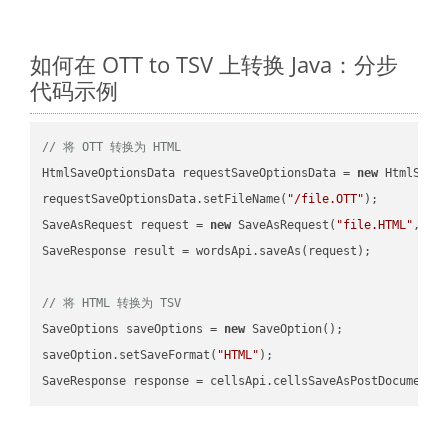
如何在 OTT to TSV 上转换 Java：分步
代码示例
// 将 OTT 转换为 HTML
HtmlSaveOptionsData requestSaveOptionsData = 
new
 HtmlSaveO
requestSaveOptionsData.setFileName(
"/file.OTT"
);

SaveAsRequest request = 
new
 SaveAsRequest(
"file.HTML"
,req
SaveResponse result = wordsApi.saveAs(request);

// 将 HTML 转换为 TSV
SaveOptions saveOptions = 
new
 SaveOption();

saveOption.setSaveFormat(
"HTML"
);

SaveResponse response = cellsApi.cellsSaveAsPostDocumentS