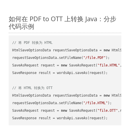
如何在 PDF to OTT 上转换 Java：分步
代码示例
// 将 PDF 转换为 HTML
HtmlSaveOptionsData requestSaveOptionsData = 
new
 HtmlSaveO
requestSaveOptionsData.setFileName(
"/file.PDF"
);

SaveAsRequest request = 
new
 SaveAsRequest(
"file.HTML"
,req
SaveResponse result = wordsApi.saveAs(request);

// 将 HTML 转换为 OTT
HtmlSaveOptionsData requestSaveOptionsData = 
new
 HtmlSaveO
requestSaveOptionsData.setFileName(
"/file.HTML"
);

SaveAsRequest request = 
new
 SaveAsRequest(
"file.OTT"
,requ