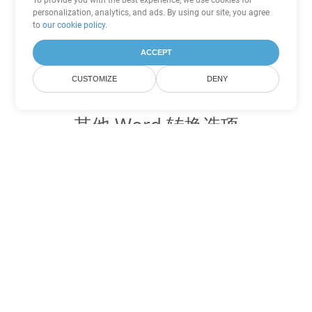
To provide you with the best experience, we use cookies for
personalization, analytics, and ads. By using our site, you agree
to
our cookie policy
.
ACCEPT
CUSTOMIZE
DENY
其他 Word 转换选项
将 PDF 转换为 DOC
DOC:
Microsoft Word Binary Format
将 PDF 转换为 DOT
DOT:
Microsoft Word Template Files
将 PDF 转换为 DOCX
DOCX:
Office 2007+ Word Document