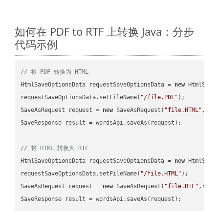
如何在 PDF to RTF 上转换 Java：分步
代码示例
// 将 PDF 转换为 HTML
HtmlSaveOptionsData requestSaveOptionsData = 
new
 HtmlSaveO
requestSaveOptionsData.setFileName(
"/file.PDF"
);

SaveAsRequest request = 
new
 SaveAsRequest(
"file.HTML"
,req
SaveResponse result = wordsApi.saveAs(request);

// 将 HTML 转换为 RTF
HtmlSaveOptionsData requestSaveOptionsData = 
new
 HtmlSaveO
requestSaveOptionsData.setFileName(
"/file.HTML"
);

SaveAsRequest request = 
new
 SaveAsRequest(
"file.RTF"
,requ