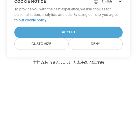
COOKIE NOTICE
To provide you with the best experience, we use cookies for
personalization, analytics, and ads. By using our site, you agree
to
our cookie policy
.
ACCEPT
CUSTOMIZE
DENY
其他 Word 转换选项
将 PDF 转换为 DOC
DOC:
Microsoft Word Binary Format
将 PDF 转换为 DOT
DOT:
Microsoft Word Template Files
将 PDF 转换为 DOCX