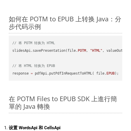
如何在 POTM to EPUB 上转换 Java：分
步代码示例
// 将 POTM 转换为 HTML
slidesApi.savePresentation(file.
POTM
, 
"HTML"
, valueOutPath
// 将 HTML 转换为 EPUB
response 
=
 pdfApi.putPdfInRequestToHTML( file.
EPUB
在 POTM Files to EPUB SDK 上進行簡
單的 Java 轉換
设置 WordsApi 和 CellsApi