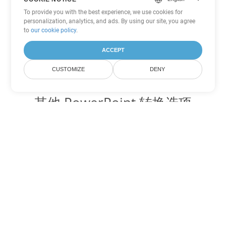
To provide you with the best experience, we use cookies for
personalization, analytics, and ads. By using our site, you agree
to
our cookie policy
.
ACCEPT
CUSTOMIZE
DENY
其他 PowerPoint 转换选项
将 POTM 转换为 DOC
DOC:
Microsoft Word Binary Format
将 POTM 转换为 DOT
DOT:
Microsoft Word Template Files
将 POTM 转换为 DOCX
DOCX:
Office 2007+ Word Document