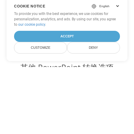
COOKIE NOTICE
To provide you with the best experience, we use cookies for
personalization, analytics, and ads. By using our site, you agree
to
our cookie policy
.
ACCEPT
CUSTOMIZE
DENY
其他 PowerPoint 转换选项
将 PPT 转换为 DOC
DOC:
Microsoft Word Binary Format
将 PPT 转换为 DOT
DOT:
Microsoft Word Template Files
将 PPT 转换为 DOCX