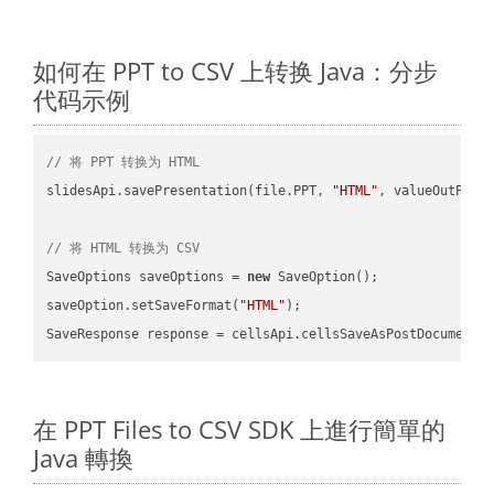
如何在 PPT to CSV 上转换 Java：分步
代码示例
// 将 PPT 转换为 HTML
slidesApi.savePresentation(file.PPT, 
"HTML"
, valueOutPath,
// 将 HTML 转换为 CSV
SaveOptions saveOptions = 
new
 SaveOption();

saveOption.setSaveFormat(
"HTML"
);

SaveResponse response = cellsApi.cellsSaveAsPostDocumentS
在 PPT Files to CSV SDK 上進行簡單的
Java 轉換