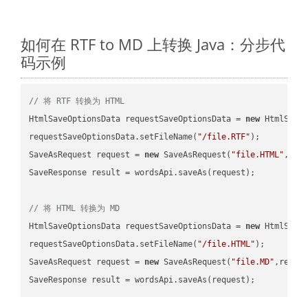
如何在 RTF to MD 上转换 Java：分步代
码示例
// 将 RTF 转换为 HTML
HtmlSaveOptionsData requestSaveOptionsData = 
new
 HtmlSaveO
requestSaveOptionsData.setFileName(
"/file.RTF"
);

SaveAsRequest request = 
new
 SaveAsRequest(
"file.HTML"
,req
SaveResponse result = wordsApi.saveAs(request);

// 将 HTML 转换为 MD
HtmlSaveOptionsData requestSaveOptionsData = 
new
 HtmlSaveO
requestSaveOptionsData.setFileName(
"/file.HTML"
);

SaveAsRequest request = 
new
 SaveAsRequest(
"file.MD"
,reque