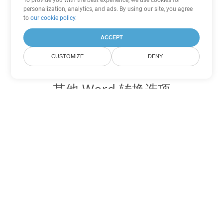
To provide you with the best experience, we use cookies for
personalization, analytics, and ads. By using our site, you agree
to
our cookie policy
.
ACCEPT
CUSTOMIZE
DENY
其他 Word 转换选项
将 RTF 转换为 DOC
DOC:
Microsoft Word Binary Format
将 RTF 转换为 DOT
DOT:
Microsoft Word Template Files
将 RTF 转换为 DOCX
DOCX:
Office 2007+ Word Document