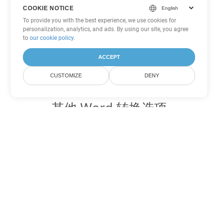
COOKIE NOTICE
To provide you with the best experience, we use cookies for
personalization, analytics, and ads. By using our site, you agree
to
our cookie policy
.
ACCEPT
CUSTOMIZE
DENY
其他 Word 转换选项
将 RTF 转换为 DOC
DOC:
Microsoft Word Binary Format
将 RTF 转换为 DOT
DOT:
Microsoft Word Template Files
将 RTF 转换为 DOCX