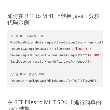
如何在 RTF to MHT 上转换 Java：分步
代码示例
// 将 RTF 转换为 HTML
HtmlSaveOptionsData requestSaveOptionsData = 
new
 HtmlSaveO
requestSaveOptionsData.setFileName(
"/file.RTF"
);

SaveAsRequest request = 
new
 SaveAsRequest(
"file.HTML"
,req
SaveResponse result = wordsApi.saveAs(request);

// 将 HTML 转换为 MHT
在 RTF Files to MHT SDK 上進行簡單的
Java 轉換