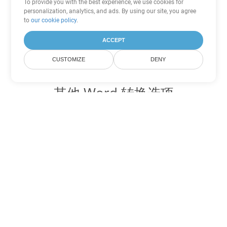
To provide you with the best experience, we use cookies for
personalization, analytics, and ads. By using our site, you agree
to
our cookie policy
.
ACCEPT
CUSTOMIZE
DENY
其他 Word 转换选项
将 RTF 转换为 DOC
DOC:
Microsoft Word Binary Format
将 RTF 转换为 DOT
DOT:
Microsoft Word Template Files
将 RTF 转换为 DOCX
DOCX:
Office 2007+ Word Document