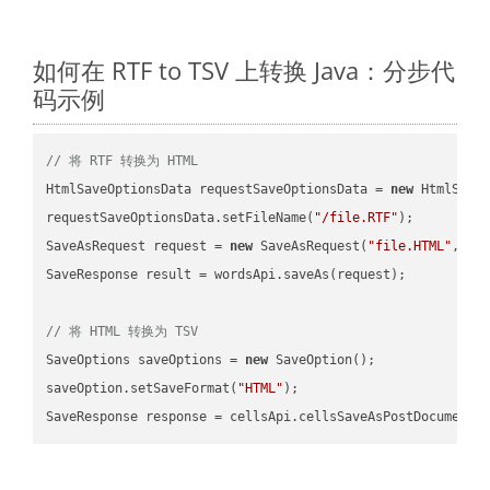
如何在 RTF to TSV 上转换 Java：分步代
码示例
// 将 RTF 转换为 HTML
HtmlSaveOptionsData requestSaveOptionsData = 
new
 HtmlSaveO
requestSaveOptionsData.setFileName(
"/file.RTF"
);

SaveAsRequest request = 
new
 SaveAsRequest(
"file.HTML"
,req
SaveResponse result = wordsApi.saveAs(request);

// 将 HTML 转换为 TSV
SaveOptions saveOptions = 
new
 SaveOption();

saveOption.setSaveFormat(
"HTML"
);

SaveResponse response = cellsApi.cellsSaveAsPostDocumentS