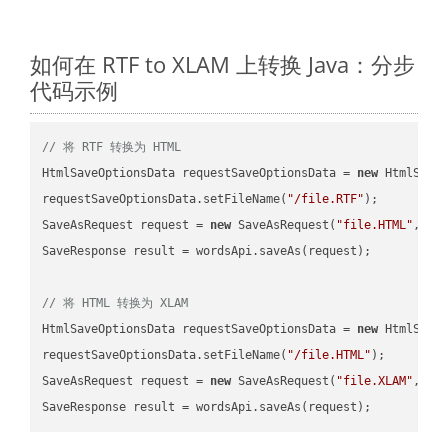
如何在 RTF to XLAM 上转换 Java：分步
代码示例
// 将 RTF 转换为 HTML
HtmlSaveOptionsData requestSaveOptionsData = 
new
 HtmlSaveO
requestSaveOptionsData.setFileName(
"/file.RTF"
);

SaveAsRequest request = 
new
 SaveAsRequest(
"file.HTML"
,req
SaveResponse result = wordsApi.saveAs(request);

// 将 HTML 转换为 XLAM
HtmlSaveOptionsData requestSaveOptionsData = 
new
 HtmlSaveO
requestSaveOptionsData.setFileName(
"/file.HTML"
);

SaveAsRequest request = 
new
 SaveAsRequest(
"file.XLAM"
,req