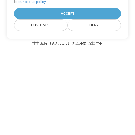
to
our cookie policy
.
ACCEPT
CUSTOMIZE
DENY
其他 Word 转换选项
将 RTF 转换为 DOC
DOC:
Microsoft Word Binary Format
将 RTF 转换为 DOT
DOT:
Microsoft Word Template Files
将 RTF 转换为 DOCX
DOCX:
Office 2007+ Word Document
将 RTF 转换为 DOCM