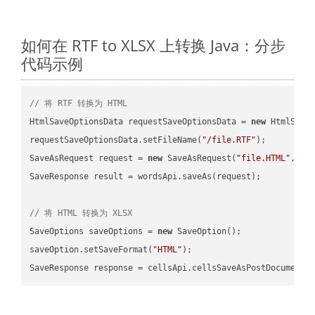
如何在 RTF to XLSX 上转换 Java：分步
代码示例
// 将 RTF 转换为 HTML
HtmlSaveOptionsData requestSaveOptionsData = 
new
 HtmlSaveO
requestSaveOptionsData.setFileName(
"/file.RTF"
);

SaveAsRequest request = 
new
 SaveAsRequest(
"file.HTML"
,req
SaveResponse result = wordsApi.saveAs(request);

// 将 HTML 转换为 XLSX
SaveOptions saveOptions = 
new
 SaveOption();

saveOption.setSaveFormat(
"HTML"
);

SaveResponse response = cellsApi.cellsSaveAsPostDocumentS