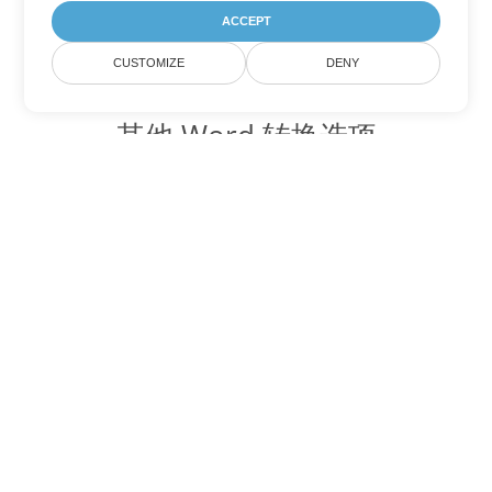
ACCEPT
CUSTOMIZE
DENY
其他 Word 转换选项
将 RTF 转换为 DOC
DOC:
Microsoft Word Binary Format
将 RTF 转换为 DOT
DOT:
Microsoft Word Template Files
将 RTF 转换为 DOCX
DOCX:
Office 2007+ Word Document
将 RTF 转换为 DOCM
DOCM:
Microsoft Word 2007 Marco File