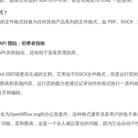
ocker 容器。 如果您所需的 SDK 尚不可用，请尝试将其与 cURL 一起使用。
格式？
何产品系列的文件格式转换为任何其他产品系列的文件格式，如 PDF、DOCX、X
EST API 開始：初學者指南
loud API 的初始化，还有助于安装所需的库。
 Word 2007或更高生成的文档。它类似于DOCX文件格式，但是运行宏
图表和其他内容。运行宏的能力使通过记录动作的形式执行一系列命令
以上打开和编辑。
于一个名为OpenOffice.org的办公室套件。这种格式通常涉及用户
起支持公式，功能，宏和图表，这是一个令人难以置信的功能，因为它会自