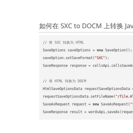
如何在 SXC to DOCM 上转换 
// 将 SXC 转换为 HTML
SaveOptions saveOptions = 
new
 SaveOption();

saveOption.setSaveFormat(
"SXC"
);

SaveResponse response = cellsApi.cellsSaveA
// 将 HTML 转换为 DOCM
HtmlSaveOptionsData requestSaveOptionsData 
requestSaveOptionsData.setFileName(
"/file.H
SaveAsRequest request = 
new
 SaveAsRequest(
"