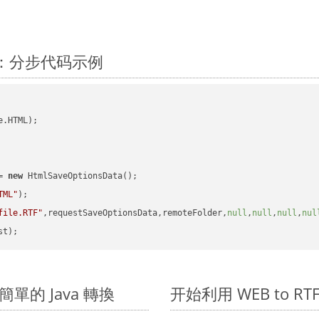
ava：分步代码示例
.HTML);

= 
new
 HtmlSaveOptionsData();

TML"
);

file.RTF"
,requestSaveOptionsData,remoteFolder,
null
,
null
,
null
,
nul
進行簡單的 Java 轉換
开始利用 WEB to RTF 的