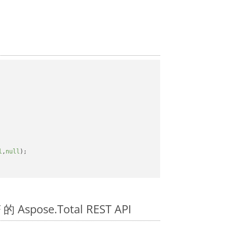
l
,
null
);

 Aspose.Total REST API