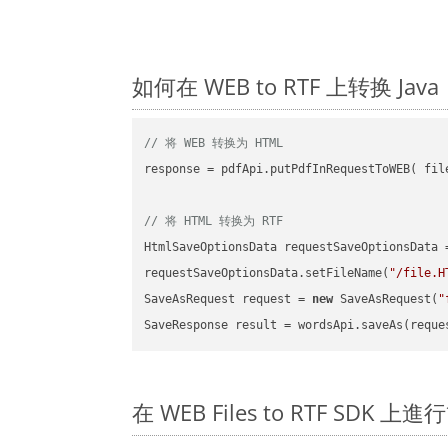
如何在 WEB to RTF 上转换 J
// 将 WEB 转换为 HTML
response = pdfApi.putPdfInRequestToWEB( file
// 将 HTML 转换为 RTF
HtmlSaveOptionsData requestSaveOptionsData 
requestSaveOptionsData.setFileName(
"/file.H
SaveAsRequest request = 
new
 SaveAsRequest(
"
在 WEB Files to RTF SDK 上