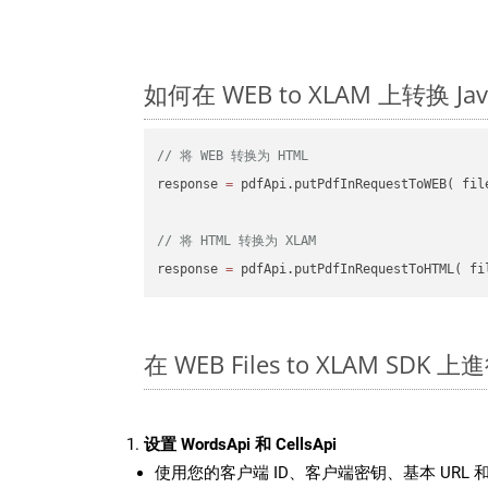
如何在 WEB to XLAM 上转换 
// 将 WEB 转换为 HTML
response 
=
 pdfApi.putPdfInRequestToWEB( fil
// 将 HTML 转换为 XLAM
response 
=
 pdfApi.putPdfInRequestToHTML( fi
在 WEB Files to XLAM SDK 
设置 WordsApi 和 CellsApi
使用您的客户端 ID、客户端密钥、基本 URL 和