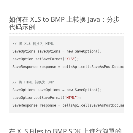
如何在 XLS to BMP 上转换 Java：分步
代码示例
// 将 XLS 转换为 HTML
SaveOptions saveOptions = 
new
 SaveOption();

saveOption.setSaveFormat(
"XLS"
);

SaveResponse response = cellsApi.cellsSaveAsPostDocumentS
// 将 HTML 转换为 BMP
SaveOptions saveOptions = 
new
 SaveOption();

saveOption.setSaveFormat(
"HTML"
);

SaveResponse response = cellsApi.cellsSaveAsPostDocumentS
在 XLS Files to BMP SDK 上進行簡單的