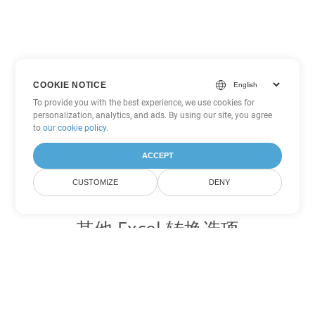
COOKIE NOTICE
To provide you with the best experience, we use cookies for
personalization, analytics, and ads. By using our site, you agree
to
our cookie policy
.
ACCEPT
CUSTOMIZE
DENY
其他 Excel 转换选项
将 XLS 转换为 DOC
DOC:
Microsoft Word Binary Format