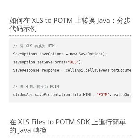
如何在 XLS to POTM 上转换 Java：分步
代码示例
// 将 XLS 转换为 HTML
SaveOptions saveOptions = 
new
 SaveOption();

saveOption.setSaveFormat(
"XLS"
);

SaveResponse response = cellsApi.cellsSaveAsPostDocumentS
// 将 HTML 转换为 POTM
slidesApi.savePresentation(file.HTML, 
"POTM"
在 XLS Files to POTM SDK 上進行簡單
的 Java 轉換