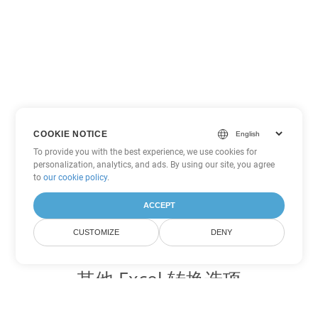
COOKIE NOTICE
To provide you with the best experience, we use cookies for
personalization, analytics, and ads. By using our site, you agree
to
our cookie policy
.
ACCEPT
CUSTOMIZE
DENY
其他 Excel 转换选项
将 XLS 转换为 DOC