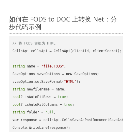
如何在 FODS to DOC 上转换 Net：分
步代码示例
// 将 FODS 转换为 HTML
CellsApi cellsApi = CellsApi(clientId, clientSecret);

string
 name = 
"file.FODS"
;

SaveOptions saveOptions = 
new
 SaveOptions;

svaeOption.setSaveFormat(
"HTML"
string
bool
? isAutoFitRows = 
true
bool
? isAutoFitColumns = 
true
string
 folder = 
null
var
 response = cellsApi.CellsSaveAsPostDocumentSaveAs(name
Console.WriteLine(response);
