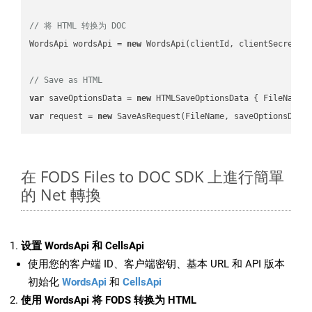
// 将 HTML 转换为 DOC
WordsApi wordsApi = 
new
 WordsApi(clientId, clientSecret);

// Save as HTML
var
 saveOptionsData = 
new
 HTMLSaveOptionsData { FileName 
var
 request = 
new
在 FODS Files to DOC SDK 上進行簡單
的 Net 轉換
设置 WordsApi 和 CellsApi
使用您的客户端 ID、客户端密钥、基本 URL 和 API 版本
初始化
WordsApi
和
CellsApi
使用 WordsApi 将 FODS 转换为 HTML