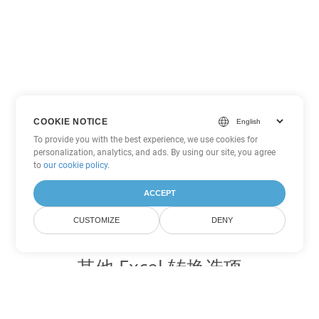
COOKIE NOTICE
To provide you with the best experience, we use cookies for
personalization, analytics, and ads. By using our site, you agree
to
our cookie policy
.
ACCEPT
CUSTOMIZE
DENY
其他 Excel 转换选项
将 FODS 转换为 DOC