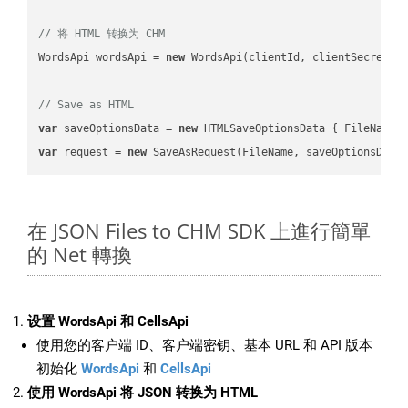
// 将 HTML 转换为 CHM
WordsApi wordsApi = 
new
 WordsApi(clientId, clientSecret);

// Save as HTML
var
 saveOptionsData = 
new
 HTMLSaveOptionsData { FileName 
var
 request = 
new
在 JSON Files to CHM SDK 上進行簡單
的 Net 轉換
设置 WordsApi 和 CellsApi
使用您的客户端 ID、客户端密钥、基本 URL 和 API 版本
初始化
WordsApi
和
CellsApi
使用 WordsApi 将 JSON 转换为 HTML