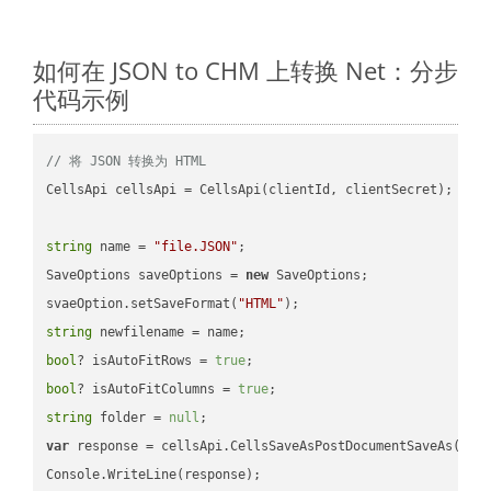
如何在 JSON to CHM 上转换 Net：分步
代码示例
// 将 JSON 转换为 HTML
CellsApi cellsApi = CellsApi(clientId, clientSecret);

string
 name = 
"file.JSON"
;

SaveOptions saveOptions = 
new
 SaveOptions;

svaeOption.setSaveFormat(
"HTML"
string
bool
? isAutoFitRows = 
true
bool
? isAutoFitColumns = 
true
string
 folder = 
null
var
 response = cellsApi.CellsSaveAsPostDocumentSaveAs(name
Console.WriteLine(response);
