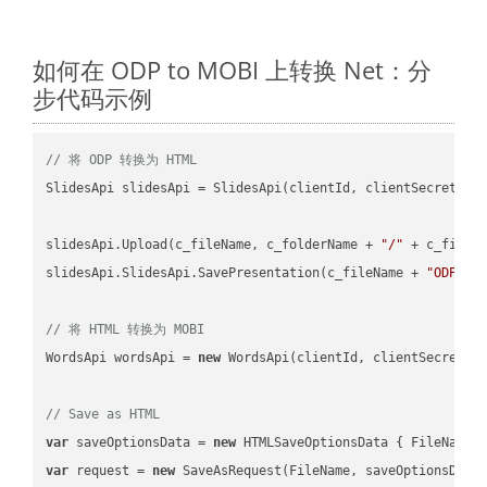
如何在 ODP to MOBI 上转换 Net：分
步代码示例
// 将 ODP 转换为 HTML
SlidesApi slidesApi = SlidesApi(clientId, clientSecret);

slidesApi.Upload(c_fileName, c_folderName + 
"/"
 + c_fileNa
slidesApi.SlidesApi.SavePresentation(c_fileName + 
"ODP"
, 
// 将 HTML 转换为 MOBI
WordsApi wordsApi = 
new
 WordsApi(clientId, clientSecret);

// Save as HTML
var
 saveOptionsData = 
new
 HTMLSaveOptionsData { FileName 
var
 request = 
new