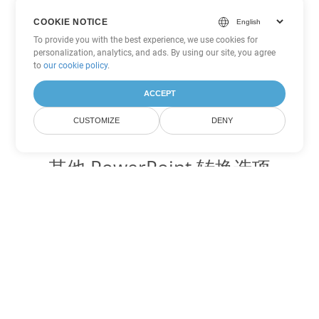
COOKIE NOTICE
To provide you with the best experience, we use cookies for
personalization, analytics, and ads. By using our site, you agree
to
our cookie policy
.
ACCEPT
CUSTOMIZE
DENY
其他 PowerPoint 转换选项
将 ODP 转换为 DOC
DOC:
Microsoft Word Binary Format
将 ODP 转换为 DOT
DOT:
Microsoft Word Template Files
将 ODP 转换为 DOCX