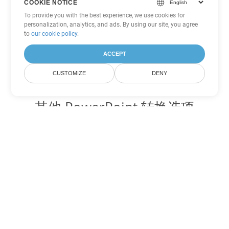
COOKIE NOTICE
To provide you with the best experience, we use cookies for
personalization, analytics, and ads. By using our site, you agree
to
our cookie policy
.
ACCEPT
CUSTOMIZE
DENY
其他 PowerPoint 转换选项
将 ODP 转换为 DOC
DOC:
Microsoft Word Binary Format
将 ODP 转换为 DOT
DOT:
Microsoft Word Template Files
将 ODP 转换为 DOCX