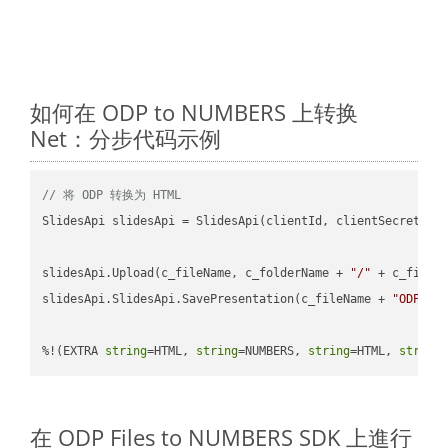
如何在 ODP to NUMBERS 上转换
Net：分步代码示例
// 将 ODP 转换为 HTML
SlidesApi slidesApi = SlidesApi(clientId, clientSecret);

slidesApi.Upload(c_fileName, c_folderName + 
"/"
 + c_fileNa
slidesApi.SlidesApi.SavePresentation(c_fileName + 
"ODP"
, 
%!(EXTRA 
string
=HTML, 
string
=NUMBERS, 
string
=HTML, 
string
在 ODP Files to NUMBERS SDK 上進行