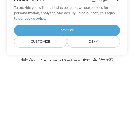
COOKIE NOTICE
To provide you with the best experience, we use cookies for
personalization, analytics, and ads. By using our site, you agree
to
our cookie policy
.
ACCEPT
CUSTOMIZE
DENY
其他 PowerPoint 转换选项
将 ODP 转换为 DOC
DOC:
Microsoft Word Binary Format
将 ODP 转换为 DOT
DOT:
Microsoft Word Template Files
将 ODP 转换为 DOCX
DOCX:
Office 2007+ Word Document