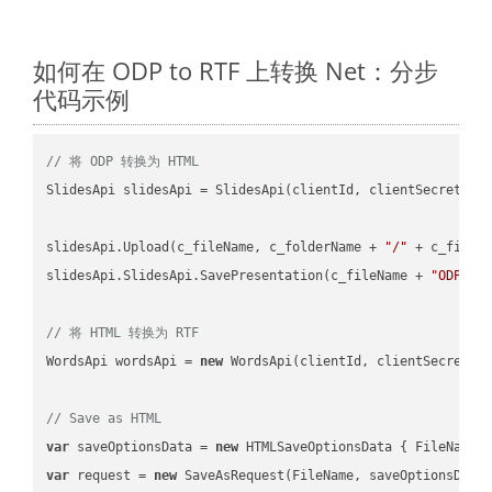
如何在 ODP to RTF 上转换 Net：分步
代码示例
// 将 ODP 转换为 HTML
SlidesApi slidesApi = SlidesApi(clientId, clientSecret);

slidesApi.Upload(c_fileName, c_folderName + 
"/"
 + c_fileNa
slidesApi.SlidesApi.SavePresentation(c_fileName + 
"ODP"
, 
// 将 HTML 转换为 RTF
WordsApi wordsApi = 
new
 WordsApi(clientId, clientSecret);

// Save as HTML
var
 saveOptionsData = 
new
 HTMLSaveOptionsData { FileName 
var
 request = 
new