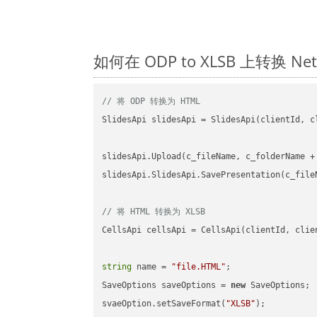
如何在 ODP to XLSB 上转换 
// 将 ODP 转换为 HTML
SlidesApi slidesApi = SlidesApi(clientId, cl
slidesApi.Upload(c_fileName, c_folderName +
slidesApi.SlidesApi.SavePresentation(c_file
// 将 HTML 转换为 XLSB
CellsApi cellsApi = CellsApi(clientId, clien
string
 name = 
"file.HTML"
;

SaveOptions saveOptions = 
new
 SaveOptions;

svaeOption.setSaveFormat(
"XLSB"