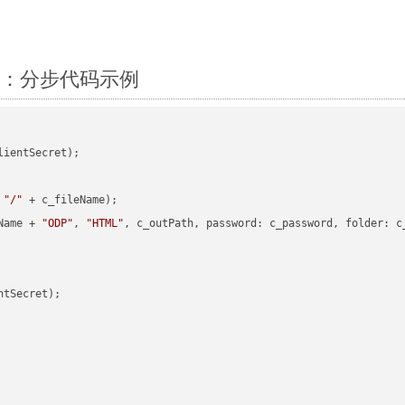
Net：分步代码示例
ientSecret);

 
"/"
 + c_fileName);

Name + 
"ODP"
, 
"HTML"
, c_outPath, password: c_password, folder: c_
tSecret);
