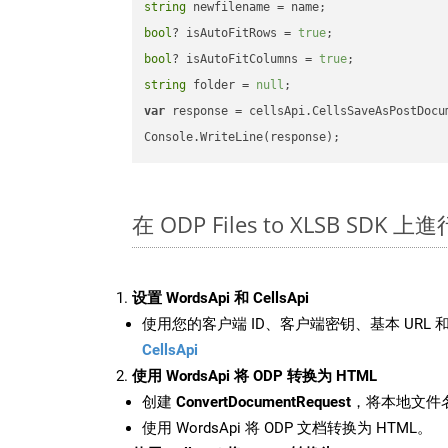
string
bool
? isAutoFitRows = 
true
bool
? isAutoFitColumns = 
true
string
 folder = 
null
var
 response = cellsApi.CellsSaveAsPostDocu
在 ODP Files to XLSB SDK 
设置 WordsApi 和 CellsApi
使用您的客户端 ID、客户端密钥、基本 URL 和
CellsApi
使用 WordsApi 将 ODP 转换为 HTML
创建
ConvertDocumentRequest
，将本地文件名
使用 WordsApi 将 ODP 文档转换为 HTML。