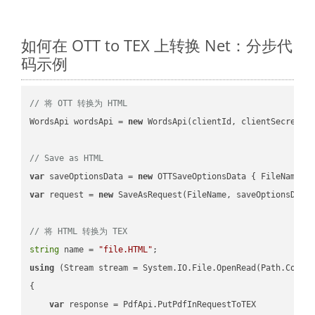
如何在 OTT to TEX 上转换 Net：分步代
码示例
// 将 OTT 转换为 HTML
WordsApi wordsApi = 
new
 WordsApi(clientId, clientSecret);

// Save as HTML
var
 saveOptionsData = 
new
 OTTSaveOptionsData { FileName =
var
 request = 
new
 SaveAsRequest(FileName, saveOptionsData)
// 将 HTML 转换为 TEX
string
 name = 
"file.HTML"
using
 (Stream stream = System.IO.File.OpenRead(Path.Combin
{

var
 response = PdfApi.PutPdfInRequestToTEX
