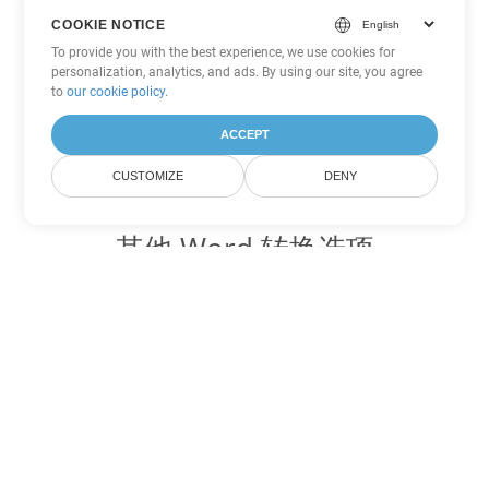
COOKIE NOTICE
To provide you with the best experience, we use cookies for
personalization, analytics, and ads. By using our site, you agree
to
our cookie policy
.
ACCEPT
CUSTOMIZE
DENY
其他 Word 转换选项
将 OTT 转换为 DOC
DOC:
Microsoft Word Binary Format
将 OTT 转换为 DOT
DOT:
Microsoft Word Template Files
将 OTT 转换为 DOCX