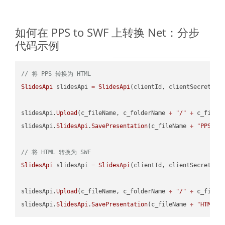
如何在 PPS to SWF 上转换 Net：分步
代码示例
// 将 PPS 转换为 HTML
SlidesApi
 slidesApi 
=
SlidesApi
(clientId, clientSecret);

slidesApi.
Upload
(c_fileName, c_folderName 
+
"/"
+
 c_fileNa
slidesApi.
SlidesApi
.
SavePresentation
(c_fileName 
+
"PPS"
, 
// 将 HTML 转换为 SWF
SlidesApi
 slidesApi 
=
SlidesApi
(clientId, clientSecret);

slidesApi.
Upload
(c_fileName, c_folderName 
+
"/"
+
 c_fileNa
slidesApi.
SlidesApi
.
SavePresentation
(c_fileName 
+
"HTML"
,