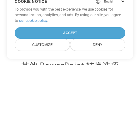
COOKIE NOTICE
To provide you with the best experience, we use cookies for
personalization, analytics, and ads. By using our site, you agree
to
our cookie policy
.
ACCEPT
CUSTOMIZE
DENY
其他 PowerPoint 转换选项
将 PPS 转换为 DOC
DOC:
Microsoft Word Binary Format
将 PPS 转换为 DOT
DOT:
Microsoft Word Template Files
将 PPS 转换为 DOCX