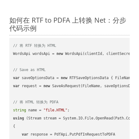
如何在 RTF to PDFA 上转换 Net：分步
代码示例
// 将 RTF 转换为 HTML
WordsApi wordsApi = 
new
 WordsApi(clientId, clientSecret);

// Save as HTML
var
 saveOptionsData = 
new
 RTFSaveOptionsData { FileName =
var
 request = 
new
 SaveAsRequest(FileName, saveOptionsData)
// 将 HTML 转换为 PDFA
string
 name = 
"file.HTML"
using
 (Stream stream = System.IO.File.OpenRead(Path.Combin
{

var
 response = PdfApi.PutPdfInRequestToPDFA
