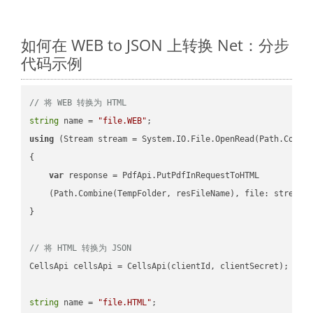
如何在 WEB to JSON 上转换 Net：分步
代码示例
// 将 WEB 转换为 HTML
string
 name = 
"file.WEB"
using
 (Stream stream = System.IO.File.OpenRead(Path.Combin
{

var
 response = PdfApi.PutPdfInRequestToHTML

    (Path.Combine(TempFolder, resFileName), file: stream);
}

// 将 HTML 转换为 JSON
CellsApi cellsApi = CellsApi(clientId, clientSecret);

string
 name = 
"file.HTML"
;
