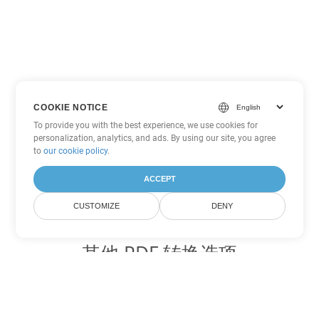
COOKIE NOTICE
To provide you with the best experience, we use cookies for
personalization, analytics, and ads. By using our site, you agree
to
our cookie policy
.
ACCEPT
CUSTOMIZE
DENY
其他 PDF 转换选项
将 WEB 转换为 DOC
DOC:
Microsoft Word Binary Format