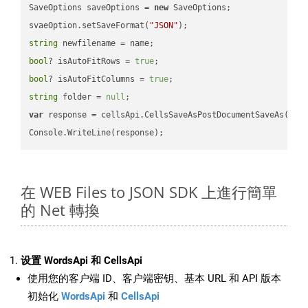
SaveOptions saveOptions = 
new
 SaveOptions;

svaeOption.setSaveFormat(
"JSON"
string
bool
? isAutoFitRows = 
true
bool
? isAutoFitColumns = 
true
string
 folder = 
null
var
 response = cellsApi.CellsSaveAsPostDocumentSaveAs(name
在 WEB Files to JSON SDK 上進行簡單
的 Net 轉換
设置 WordsApi 和 CellsApi
使用您的客户端 ID、客户端密钥、基本 URL 和 API 版本
初始化
WordsApi
和
CellsApi