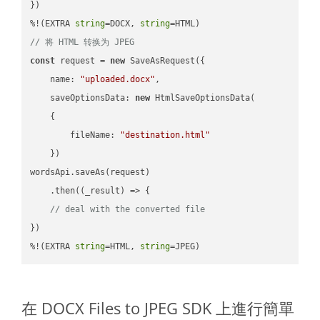
})

%!(EXTRA 
string
=DOCX, 
string
// 将 HTML 转换为 JPEG
const
 request = 
new
 SaveAsRequest({

name
: 
"uploaded.docx"
,

saveOptionsData
: 
new
 HtmlSaveOptionsData(

    {

fileName
: 
"destination.html"
    })

wordsApi.saveAs(request)

    .then(
(
_result
) =>
 {

// deal with the converted file
})

%!(EXTRA 
string
=HTML, 
string
=JPEG)
在 DOCX Files to JPEG SDK 上進行簡單