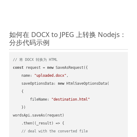
如何在 DOCX to JPEG 上转换 Nodejs：
分步代码示例
// 将 DOCX 转换为 HTML
const
 request = 
new
 SaveAsRequest({

name
: 
"uploaded.docx"
,

saveOptionsData
: 
new
 HtmlSaveOptionsData(

    {

fileName
: 
"destination.html"
    })

wordsApi.saveAs(request)

    .then(
(
_result
) =>
 {

// deal with the converted file