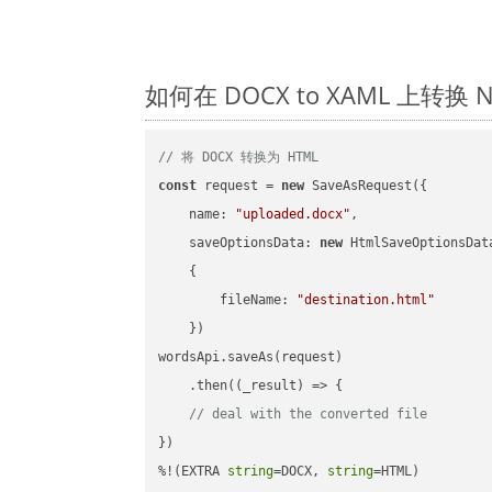
如何在 DOCX to XAML 上转换
// 将 DOCX 转换为 HTML
const
 request = 
new
 SaveAsRequest({

name
: 
"uploaded.docx"
,

saveOptionsData
: 
new
 HtmlSaveOptionsData
    {

fileName
: 
"destination.html"
    })

wordsApi.saveAs(request)

    .then(
(
_result
) =>
 {

// deal with the converted file
})

%!(EXTRA 
string
=DOCX, 
string