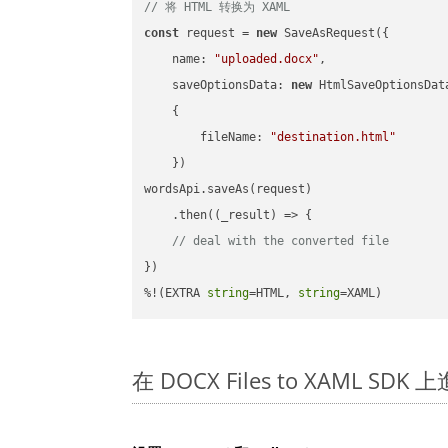
// 将 HTML 转换为 XAML
const
 request = 
new
 SaveAsRequest({

name
: 
"uploaded.docx"
,

saveOptionsData
: 
new
 HtmlSaveOptionsData
    {

fileName
: 
"destination.html"
    })

wordsApi.saveAs(request)

    .then(
(
_result
) =>
 {

// deal with the converted file
})

%!(EXTRA 
string
=HTML, 
string
=XAML)
在 DOCX Files to XAML SD