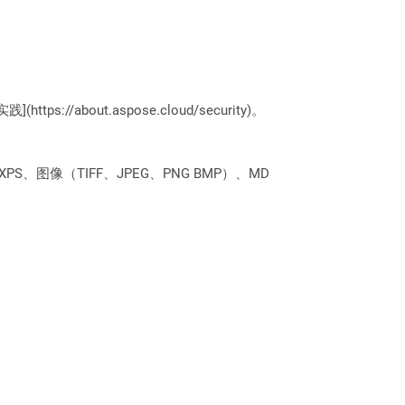
://about.aspose.cloud/security)。
PS、图像（TIFF、JPEG、PNG BMP）、MD